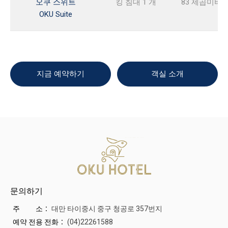
오쿠 스위트
킹 침대 1 개
83 제곱미터
OKU Suite
지금 예약하기
객실 소개
문의하기
주 소：
대만 타이중시 중구 청공로 357번지
예약 전용 전화：
(04)22261588