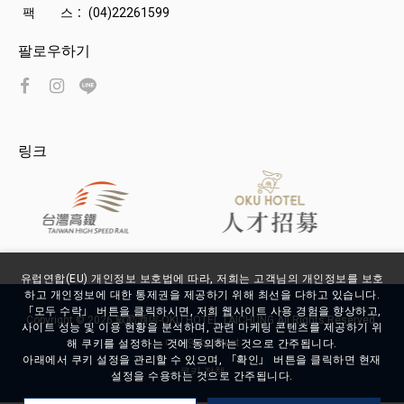
팩 스：
(04)22261599
팔로우하기
링크
유럽연합(EU) 개인정보 보호법에 따라, 저희는 고객님의 개인정보를 보호
하고 개인정보에 대한 통제권을 제공하기 위해 최선을 다하고 있습니다.
「모두 수락」 버튼을 클릭하시면, 저희 웹사이트 사용 경험을 향상하고,
Copyright ©
2026
歐酷酒店-OKU HOTEL TAICHUNG
All Rights Reserved.
사이트 성능 및 이용 현황을 분석하며, 관련 마케팅 콘텐츠를 제공하기 위
디자인
by
iBest
해 쿠키를 설정하는 것에 동의하는 것으로 간주됩니다.
아래에서 쿠키 설정을 관리할 수 있으며, 「확인」 버튼을 클릭하면 현재
쿠키 정책
설정을 수용하는 것으로 간주됩니다.