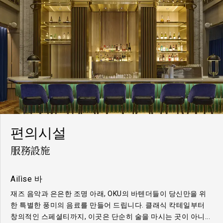
편의시설
服務設施
Ailìse 바
시가 라운지
VIP 룸
피트니스
재즈 음악과 은은한 조명 아래, OKU의 바텐더들이 ​​당신만을 위
시가 애호가를 위한 전용 공간, OKU에서는 국제 명품 시가와 최
OKU의 고급 고객을 위해 맞춤 설계된 프라이빗 공간으로, 비즈
최신 장비와 개방형 공간을 갖춘 OKU에서는 아침 스트레칭부터
한 특별한 풍미의 음료를 만들어 드립니다. 클래식 칵테일부터
적의 숙성 환경을 제공합니다.
니스 미팅, 개인 모임, 가족 행사 등 모든 상황에서 완벽한 프라이
야간 운동까지, 여행 중에도 나만의 운동 루틴을 유지할 수 있습
창의적인 스페셜티까지, 이곳은 단순히 술을 마시는 곳이 아니...
버시와 전용 서비스를 제공합니다.
니다.