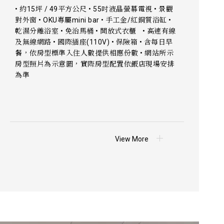
• 約15坪 / 49平方公尺 • 55吋液晶螢幕電視 • 景觀
對外窗 • OKU專屬mini bar • 手工金/紅銅質浴缸 •
乾濕分離浴室 • 免治馬桶 • 開放式衣櫃 • 高速有線
及無線網路 • 國際插座(110V) • 保險箱 • 含每日早
餐，依房型標準入住人數提供相應份數 • 網站所示
房型照片為示意圖，實際房型配置依飯店現場安排
為準
View More