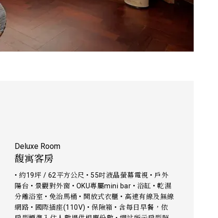
Deluxe Room
馥寓客房
• 約19坪 / 62平方公尺 • 55吋液晶螢幕電視 • 戶外
陽台 • 景觀對外窗 • OKU專屬mini bar • 浴缸 • 乾濕
分離浴室 • 免治馬桶 • 開放式衣櫃 • 高速有線及無線
網路 • 國際插座(110V) • 保險箱 • 含每日早餐，依
房型標準入住人數提供相應份數 • 網站所示房型照