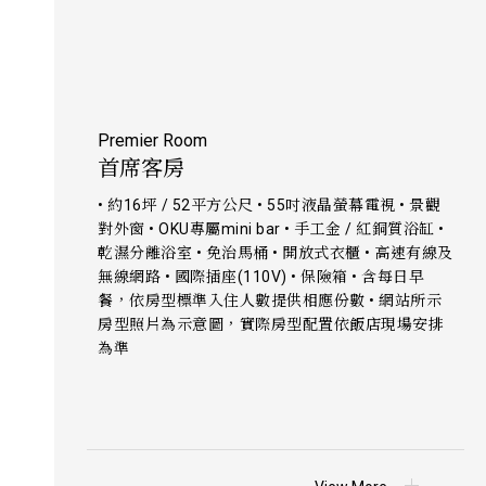
Premier Room
首席客房
• 約16坪 / 52平方公尺 • 55吋液晶螢幕電視 • 景觀
對外窗 • OKU專屬mini bar • 手工金 / 紅銅質浴缸 •
乾濕分離浴室 • 免治馬桶 • 開放式衣櫃 • 高速有線及
無線網路 • 國際插座(110V) • 保險箱 • 含每日早
餐，依房型標準入住人數提供相應份數 • 網站所示
房型照片為示意圖，實際房型配置依飯店現場安排
為準